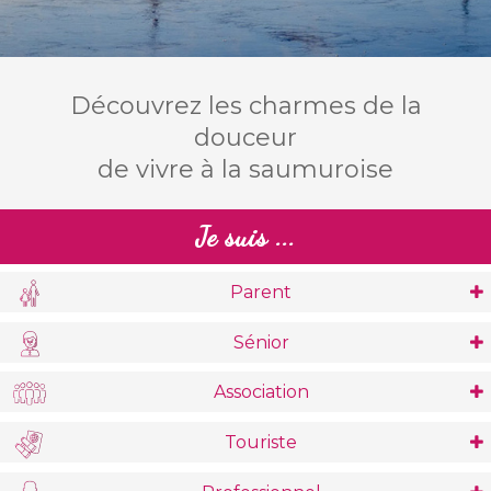
Découvrez les charmes de la
douceur
de vivre à la saumuroise
Je suis ...
Parent
Petite Enfance (0 - 3 ans)
Sénior
Accueil de loisirs
Association
Se Divertir / Cadre de Vie
Annuaire des associations
Annuaire des associations
Touriste
Éducation / Scolarité
Annuaire
Marchés hebdomadaires / Brocantes
Guichet Famille / Espace Famille
Maison des associations