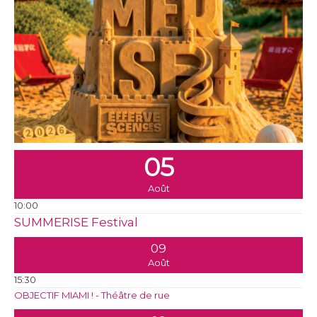
05
Août
10:00
SUMMERISE Festival
09
Août
15:30
OBJECTIF MIAMI ! - Théâtre de rue