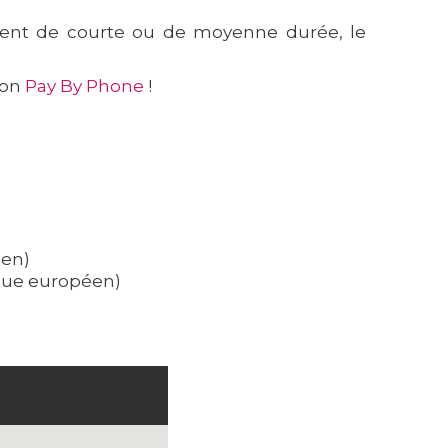
acement de courte ou de moyenne durée, le
.
ion
Pay By Phone
!
éen)
sque européen)