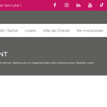
le recrute !
ité / Santé
Loisirs
Ville du Cheval
Vie municipale
NT
nvenue ! Retrouvez ici l’essentiel des informations pour faciliter votre