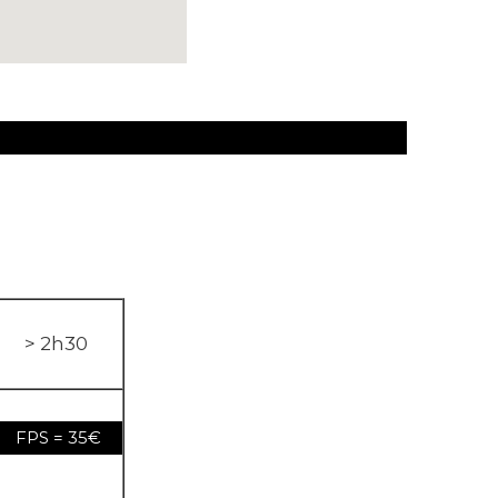
> 2h30
FPS = 35€