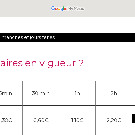
dimanches et jours fériés
raires en vigueur ?
5min
30 min
1h
2h
0,30€
0,60€
1,10€
2,20€