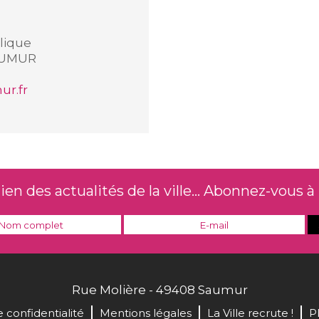
blique
SAUMUR
r.fr
n des actualités de la ville... Abonnez-vous à 
Rue Molière - 49408 Saumur
e confidentialité
Mentions légales
La Ville recrute !
P