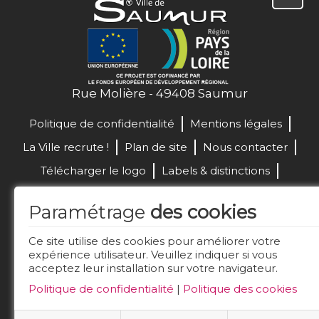
Rue Molière - 49408 Saumur
Politique de confidentialité
Mentions légales
La Ville recrute !
Plan de site
Nous contacter
Télécharger le logo
Labels & distinctions
Marchés publics
Paramétrage
des cookies
Réalisation de site :
Ce site utilise des cookies pour améliorer votre
expérience utilisateur. Veuillez indiquer si vous
acceptez leur installation sur votre navigateur.
Restez connecté
Politique de confidentialité
|
Politique des cookies