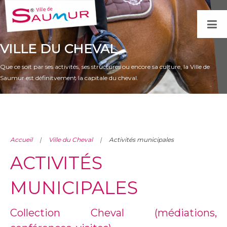
VILLE DU CHEVAL
Que ce soit par ses activités, ses structures ou encore sa culture, la Ville de
Saumur est définitvement la capitale du cheval.
Accueil
Ville du Cheval
Activités municipales
ACTIVITÉS
MUNICIPALES
Collection Cheval (médiations,