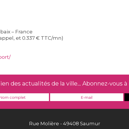
baix – France
'appel, et 0.337 € TTC/mn)
port/
n des actualités de la ville... Abonnez-vous à 
Rue Molière - 49408 Saumur