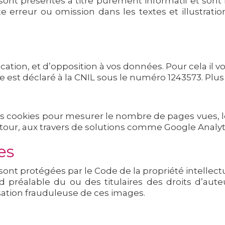
sont présentes à titre purement informatif et sont 
 erreur ou omission dans les textes et illustratio
ication, et d’opposition à vos données. Pour cela il v
 est déclaré à la CNIL sous le numéro 1243573. Plus d
les cookies pour mesurer le nombre de pages vues, le 
retour, aux travers de solutions comme Google Analyti
es
ont protégées par le Code de la propriété intellectue
rd préalable du ou des titulaires des droits d’aute
sation frauduleuse de ces images.