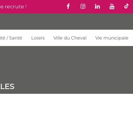
le recrute !
ité / Santé
Loisirs
Ville du Cheval
Vie municipale
LES