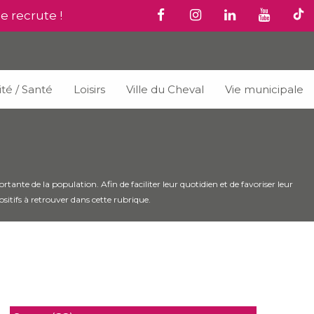
le recrute !
ité / Santé
Loisirs
Ville du Cheval
Vie municipale
tante de la population. Afin de faciliter leur quotidien et de favoriser leur
positifs à retrouver dans cette rubrique.