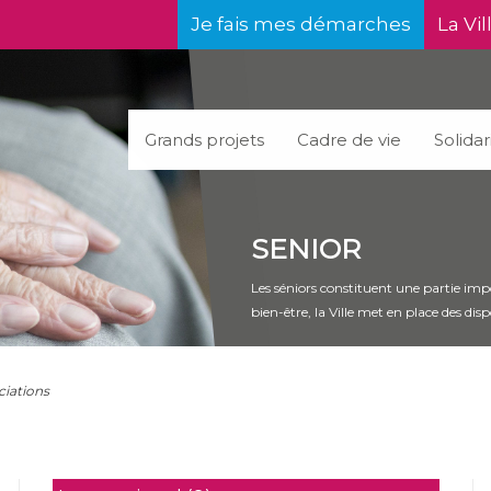
Je fais mes démarches
La Vil
Grands projets
Cadre de vie
Solidar
SENIOR
Les séniors constituent une partie impor
bien-être, la Ville met en place des dis
ciations