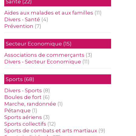
Sante
(22)
Aides aux malades et aux familles
(11)
Divers - Santé
(4)
Prévention
(7)
Secteur Economique
(15)
Associations de commerçants
(3)
Divers - Secteur Economique
(11)
Sports
(68)
Divers - Sports
(8)
Boules de fort
(6)
Marche, randonnée
(1)
Pétanque
(1)
Sports aériens
(3)
Sports collectifs
(12)
Sports de combats et arts martiaux
(9)