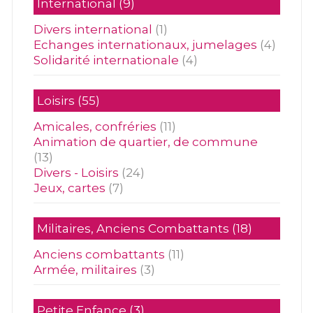
International
(9)
Divers international
(1)
Echanges internationaux, jumelages
(4)
Solidarité internationale
(4)
Loisirs
(55)
Amicales, confréries
(11)
Animation de quartier, de commune
(13)
Divers - Loisirs
(24)
Jeux, cartes
(7)
Militaires, Anciens Combattants
(18)
Anciens combattants
(11)
Armée, militaires
(3)
Petite Enfance
(3)