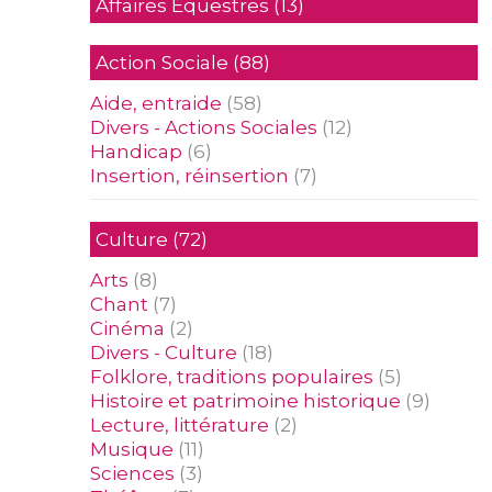
Affaires Equestres
(13)
Action Sociale
(88)
Aide, entraide
(58)
Divers - Actions Sociales
(12)
Handicap
(6)
Insertion, réinsertion
(7)
Culture
(72)
Arts
(8)
Chant
(7)
Cinéma
(2)
Divers - Culture
(18)
Folklore, traditions populaires
(5)
Histoire et patrimoine historique
(9)
Lecture, littérature
(2)
Musique
(11)
Sciences
(3)