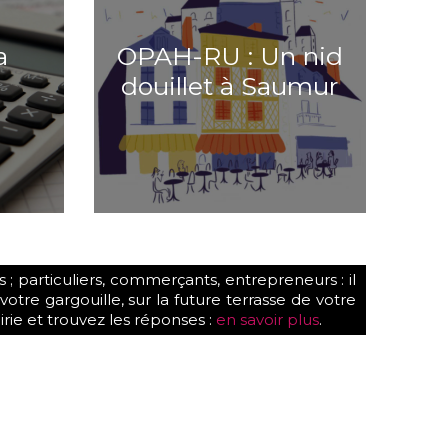
a
OPAH-RU : Un nid
douillet à Saumur
; particuliers, commerçants, entrepreneurs : il
tre gargouille, sur la future terrasse de votre
rie et trouvez les réponses :
en savoir plus
.