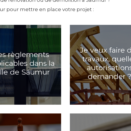
, de rénovation ou de démolition à Saumur ?
r pour mettre en place votre projet :
Je veux faire 
es règlements
travaux, quell
licables dans la
autorisation
ille de Saumur
demander 