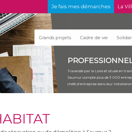
Je fais mes démarches
La Vil
Grands projets
Cadre de vie
Solidar
PROFESSIONNE
Traversée par la Loire et située en tra
Saumur compte plus de 3 000 entrepri
chefs d’entreprise dans leur installation
HABITAT