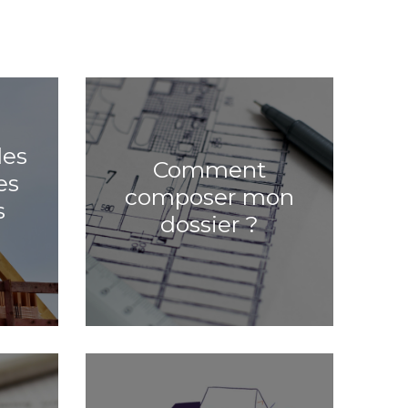
des
Comment
es
composer mon
s
dossier ?
?