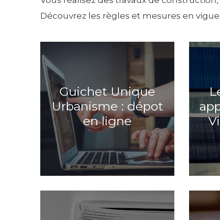
Vous réalisez des travaux de construction
Découvrez les règles et mesures en vigueu
Guichet Unique
L
Urbanisme : dépot
app
en ligne
V