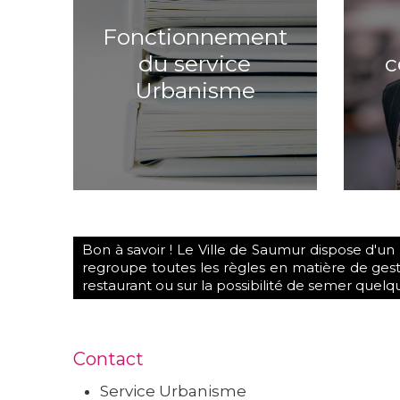
Fonctionnement
du service
c
Urbanisme
Bon à savoir ! Le Ville de Saumur dispose d'un
regroupe toutes les règles en matière de gesti
restaurant ou sur la possibilité de semer quelq
Contact
Service Urbanisme