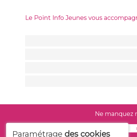
Le Point Info Jeunes vous accompag
Brochure "Réaliser son CV"
Réaliser un CV - CRIJ
Brochure "Ecrire sa lettre de motivation"
La lettre de motivation - CRIJ
Réussir un entretien d'embauche
Brochure "Se préparer à un entretien"
Trouver un job avant 18 ans, est-ce possib
L'entretien d'embauche en visio
Tu n'as pas assez d'expérience pour créer
Tuto CV - CRIJ
Candidater à un forum job
Ne manquez rie
Tableau de suivi de candidature
Les travaux saisonniers agricoles
Paramétrage
des cookies