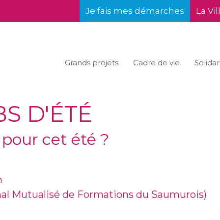
Je fais mes démarches
La Vil
Grands projets
Cadre de vie
Solidar
S D'ÉTÉ
 pour cet été ?
h
nal Mutualisé de Formations du Saumurois)