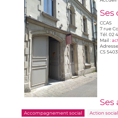
Accueil 
Ses
CCAS
7 rue C
Tél. 02 
Mail :
ac
Adresse 
CS 540
Ses 
Accompagnement social
Action socia