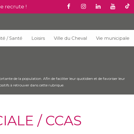
le recrute !
ité / Santé
Loisirs
Ville du Cheval
Vie municipale
tante de la population. Afin de faciliter leur quotidien et de favoriser leur
positifs à retrouver dans cette rubrique.
ALE / CCAS