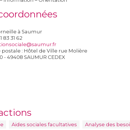
– Information – Orientation
 coordonnées
orneille à Saumur
41 83 31 62
tionsociale@saumur.fr
postale : Hôtel de Ville rue Molière
30 - 49408 SAUMUR CEDEX
actions
le
Aides sociales facultatives
Analyse des besoi