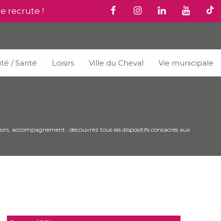
le recrute !
ité / Santé
Loisirs
Ville du Cheval
Vie municipale
oisirs, accompagnement : découvrez tous les dispositifs consacrés aux