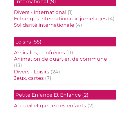
International
(9)
Divers - International
(1)
Echanges internationaux, jumelages
(4)
Solidarité internationale
(4)
Loisirs
(55)
Amicales, confréries
(11)
Animation de quartier, de commune
(13)
Divers - Loisirs
(24)
Jeux, cartes
(7)
Petite Enfance Et Enfance
(2)
Accueil et garde des enfants
(2)