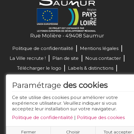
Rue Molière - 49408 Saumur
Politique de confidentialité
Mentions légales
La Ville recrute !
Plan de site
Nous contacter
Télécharger le logo
Labels & distinctions
Marchés publics
Paramétrage
des cookies
Réalisation de site :
Ce site utilise des cookies pour améliorer votre
expérience utilisateur. Veuillez indiquer si vous
acceptez leur installation sur votre navigateur.
Restez connecté
Politique de confidentialité
|
Politique des cookies
Fermer
Choisir
Tout accepter