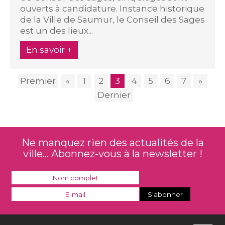
ouverts à candidature. Instance historique
de la Ville de Saumur, le Conseil des Sages
est un des lieux...
En savoir +
Premier
«
1
2
3
4
5
6
7
»
Dernier
Ne manquez rien des actualités de la
ville... Abonnez-vous à la newsletter !