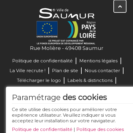
Rue Molière - 49408 Saumur
Politique de confidentialité
Mentions légales
La Ville recrute !
Plan de site
Nous contacter
Télécharger le logo
Labels & distinctions
Marchés publics
Paramétrage
des cookies
Réalisation de site :
Ce site utilise des cookies pour améliorer votre
expérience utilisateur. Veuillez indiquer si vous
acceptez leur installation sur votre navigateur.
Restez connecté
Politique de confidentialité
|
Politique des cookies