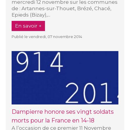
mercredi 12 novembre sur les communes
de : Artannes-sur-Thouet, Brézé, Chacé,
Epieds (Bizay),...
En savoir +
Publié le vendredi, 07 novembre 2014
Dampierre honore ses vingt soldats
morts pour la France en 14-18
A l’occasion de ce premier 11 Novembre