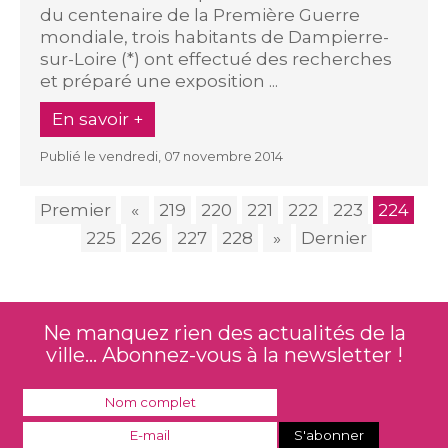
du centenaire de la Première Guerre
mondiale, trois habitants de Dampierre-
sur-Loire (*) ont effectué des recherches
et préparé une exposition ...
En savoir +
Publié le vendredi, 07 novembre 2014
Premier
«
219
220
221
222
223
224
225
226
227
228
»
Dernier
Ne manquez rien des actualités de la
ville... Abonnez-vous à la newsletter !