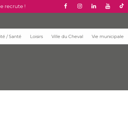
le recrute !
ité / Santé
Loisirs
Ville du Cheval
Vie municipale