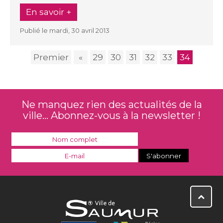
En savoir +
Publié le mardi, 30 avril 2013
Premier
«
29
30
31
32
33
34
Ne manquez rien des actualités de la
ville... Abonnez-vous à la newsletter !