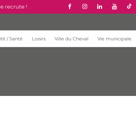
le recrute !
ité / Santé
Loisirs
Ville du Cheval
Vie municipale