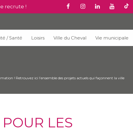
le recrute !
ité / Santé
Loisirs
Ville du Cheval
Vie municipale
mation ! Retrouvez ici l’ensemble des projets actuels qui façonnent la ville
U POUR LES