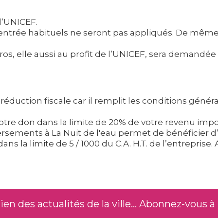
 l’UNICEF.
 d’entrée habituels ne seront pas appliqués. De mê
os, elle aussi au profit de l’UNICEF, sera demandé
 réduction fiscale car il remplit les conditions génér
votre don dans la limite de 20% de votre revenu imp
rsements à La Nuit de l'eau permet de bénéficier d
 la limite de 5 / 1000 du C.A. H.T. de l’entreprise. 
n des actualités de la ville... Abonnez-vous à 