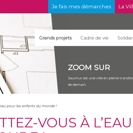
Je fais mes démarches
La Vil
Grands projets
Cadre de vie
Solidar
ZOOM SUR
Saumur est une ville en pleine transfor
de demain.
’eau pour les enfants du monde !
ETTEZ-VOUS À L’EA