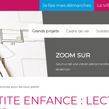
Je fais mes démarches
La Vil
Grands projets
Cadre de vie
Solidar
ZOOM SUR
Saumur est une ville en pleine transfor
de demain.
ectures pour les tout-petits
TITE ENFANCE : LE