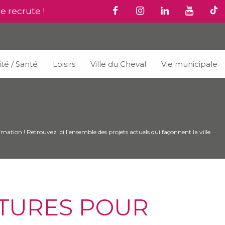
le recrute !
ité / Santé
Loisirs
Ville du Cheval
Vie municipale
mation ! Retrouvez ici l’ensemble des projets actuels qui façonnent la ville
CTURES POUR