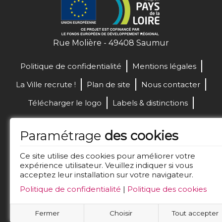
Rue Molière - 49408 Saumur
Politique de confidentialité
Mentions légales
La Ville recrute !
Plan de site
Nous contacter
Télécharger le logo
Labels & distinctions
Marchés publics
Paramétrage
des cookies
Réalisation de site :
Ce site utilise des cookies pour améliorer votre
expérience utilisateur. Veuillez indiquer si vous
acceptez leur installation sur votre navigateur.
Restez connecté
Politique de confidentialité
|
Politique des cookies
Fermer
Choisir
Tout accepter