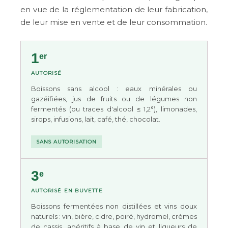
en vue de la réglementation de leur fabrication,
de leur mise en vente et de leur consommation.
1
er
AUTORISÉ
Boissons
sans alcool
: eaux minérales ou
gazéifiées, jus de fruits ou de légumes non
fermentés (ou traces d'alcool ≤ 1,2°), limonades,
sirops, infusions, lait, café, thé, chocolat.
SANS AUTORISATION
3
e
AUTORISÉ EN BUVETTE
Boissons
fermentées non distillées
et vins doux
naturels : vin, bière, cidre, poiré, hydromel, crèmes
de cassis, apéritifs à base de vin et liqueurs de