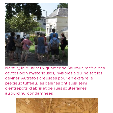
Nantilly, le plus vieux quartier de Saumur, recèle des
cavités bien mystérieuses, invisibles à qui ne sait les
deviner. Autrefois creusées pour en extraire le
précieux tuffeau, les galeries ont aussi servi
d’entrepôts, d’abris et de rues souterraines
aujourd’hui condamnées.