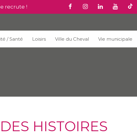
le recrute !
ité / Santé
Loisirs
Ville du Cheval
Vie municipale
 DES HISTOIRES