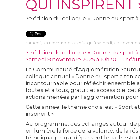
QUI INSPIRENT 
7e édition du colloque « Donne du sport à 
samedi, 08 novembre 2025 jusqu'à samedi, 08 novembr
7e édition du colloque « Donne du sport à 
Samedi 8 novembre 2025 à 10h30 – Théât
La Communauté d’Agglomération Saumur Va
colloque annuel « Donne du sport à ton c
incontournable pour réfléchir ensemble aux
toutes et à tous, gratuit et accessible, ce
actions menées par l’agglomération pour p
Cette année, le thème choisi est « Sport e
inspirent ».
Au programme, des échanges autour de p
en lumière la force de la volonté, de la rés
témoignages qui dépassent le cadre strict 