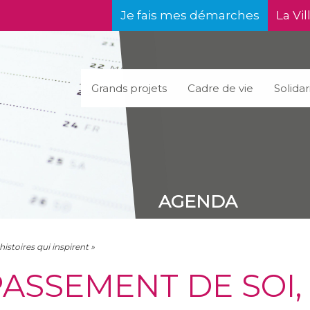
Je fais mes démarches
La Vil
Grands projets
Cadre de vie
Solidar
AGENDA
istoires qui inspirent »
PASSEMENT DE SOI,