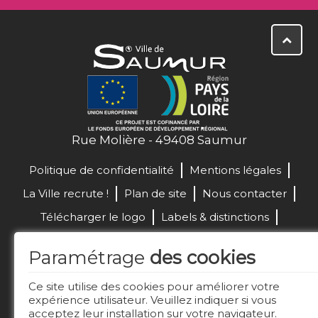
Rue Molière - 49408 Saumur
Politique de confidentialité
Mentions légales
La Ville recrute !
Plan de site
Nous contacter
Télécharger le logo
Labels & distinctions
Marchés publics
Paramétrage
des cookies
Réalisation de site :
Ce site utilise des cookies pour améliorer votre
expérience utilisateur. Veuillez indiquer si vous
acceptez leur installation sur votre navigateur.
Restez connecté