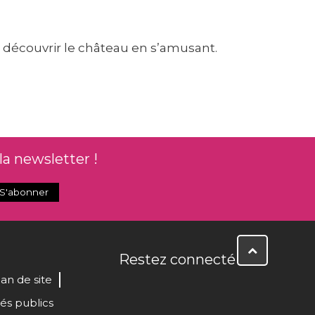
r découvrir le château en s’amusant.
la newsletter !
Restez connecté
lan de site
és publics