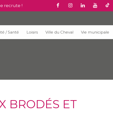
le recrute !
ité / Santé
Loisirs
Ville du Cheval
Vie municipale
UX BRODÉS ET