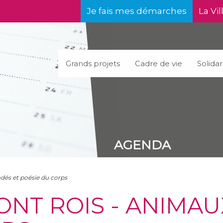
Je fais mes démarches
La Vil
Grands projets
Cadre de vie
Solidar
AGENDA
odés et poésie du corps
ONT ROIS - ANIMA