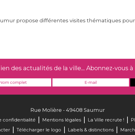
 Saumur propose différentes visites thématiques pou
n des actualités de la ville... Abonnez-vous à 
Rue Molière - 49408 Saumur
e confidentialité
Mentions légales
La Ville recrute !
P
cter
Télécharger le logo
Labels & distinctions
March