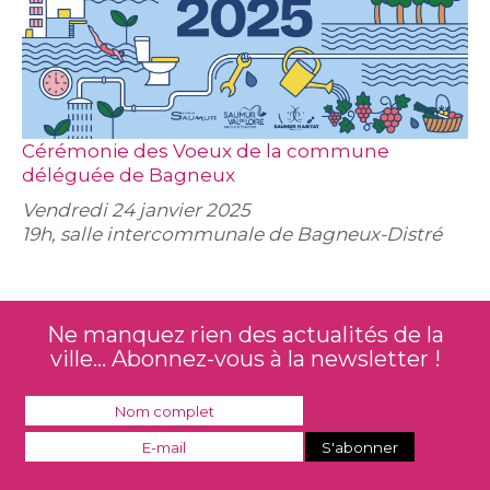
Cérémonie des Voeux de la commune
déléguée de Bagneux
Vendredi 24 janvier 2025
19h, salle intercommunale de Bagneux-Distré
Ne manquez rien des actualités de la
ville... Abonnez-vous à la newsletter !