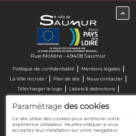
Rue Molière - 49408 Saumur
Politique de confidentialité
Mentions légales
La Ville recrute !
Plan de site
Nous contacter
Télécharger le logo
Labels & distinctions
Marchés publics
Paramétrage
des cookies
Réalisation de site :
Ce site utilise des cookies pour améliorer votre
expérience utilisateur. Veuillez indiquer si vous
acceptez leur installation sur votre navigateur.
Restez connecté