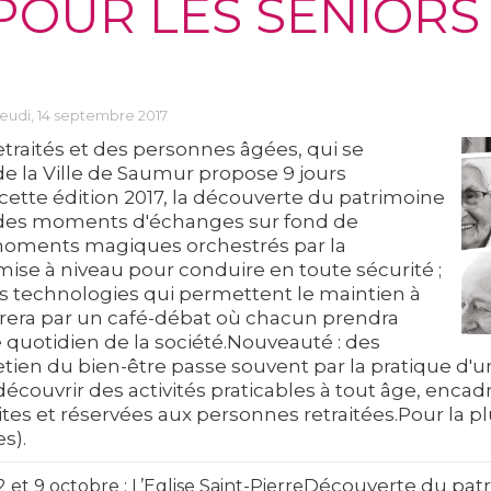
POUR LES SENIORS
 jeudi, 14 septembre 2017
etraités et des personnes âgées, qui se
 de la Ville de Saumur propose 9 jours
tte édition 2017, la découverte du patrimoine
re ; des moments d'échanges sur fond de
 moments magiques orchestrés par la
se à niveau pour conduire en toute sécurité ;
es technologies qui permettent le maintien à
urera par un café-débat où chacun prendra
 quotidien de la société.
Nouveauté : des
etien du bien-être passe souvent par la pratique d'une
découvrir des activités praticables à tout âge, encad
uites et réservées aux personnes retraitées.Pour la p
s).
Découverte du pat
2 et 9 octobre : L’Eglise Saint-Pierre