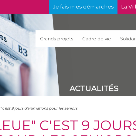
Je fais mes démarches
La Vil
Grands projets
Cadre de vie
Solidar
ACTUALITÉS
 c'est 9 jours d'animations pour les seniors
EUE" C'EST 9 JOUR