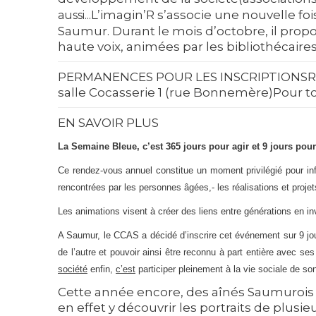
L’imagin’R s’associe une nouvelle fo
aussi...
Saumur. Durant le mois d’octobre, il prop
haute voix, animées par les bibliothécaires
PERMANENCES POUR LES INSCRIPTIONS
R
salle Cocasserie 1 (rue Bonnemère)Pour 
EN SAVOIR PLUS
La Semaine Bleue, c’est 365 jours pour agir et 9 jours pour 
Ce rendez-vous annuel constitue un moment privilégié pour infor
rencontrées par les personnes âgées,
- les réalisations et proj
Les animations visent à créer des liens entre générations en inv
A Saumur, le CCAS a décidé d’inscrire cet événement sur 9 jou
de l’autre et pouvoir ainsi être reconnu à part entière avec ses
société
enfin,
c’est
participer pleinement à la vie sociale de son 
Cette année encore, des aînés Saumurois
en effet y découvrir les portraits de plusi