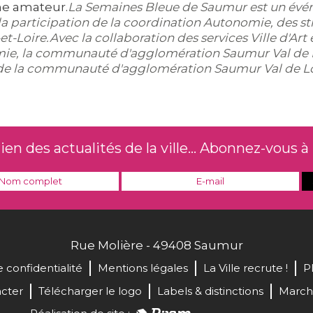
he amateur.
La Semaines Bleue de Saumur est un évé
 la participation de la coordination Autonomie, des s
t-Loire.
Avec la collaboration des services Ville d'Art
mie, la communauté d'agglomération Saumur Val de Loi
de la communauté d'agglomération Saumur Val de Lo
n des actualités de la ville... Abonnez-vous à 
Rue Molière - 49408 Saumur
e confidentialité
Mentions légales
La Ville recrute !
P
cter
Télécharger le logo
Labels & distinctions
March