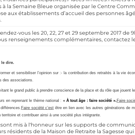
is à la Semaine Bleue organisée par le Centre Commun
ose aux établissements d’accueil des personnes âgé
.
endez-vous les 20, 22, 27 et 29 septembre 2017 de 9h
tous renseignements complémentaires, contactez l
le dire.
mer et sensibiliser l’opinion sur :
- la contribution des retraités à la vie éco
ets des associations.
itant le grand public à prendre conscience de la place et du rôle que jouent l
rs en reprenant le thème national :
«
À tout âge : faire société ».
Faire soci
 différences.
Faire société c’est
être en lien avec les autres générations de 
territoire et contribuer ainsi à une société plus intégrante.
 sont mis à l'honneur sur les supports de communi
eurs résidents de la Maison de Retraite la Sagesse qu