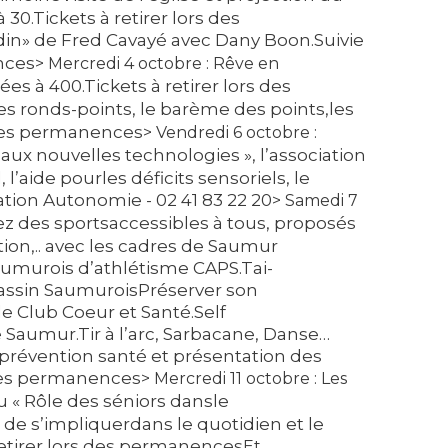
 30.Tickets à retirer lors des
din» de Fred Cavayé avec Dany Boon.Suivie
nces
> Mercredi 4 octobre : Rêve en
s à 400.Tickets à retirer lors des
es ronds-points, le barème des points,les
rs des permanences
> Vendredi 6 octobre :
aux nouvelles technologies », l’association
 l’aide pourles déficits sensoriels, le
tion Autonomie - 02 41 83 22 20
> Samedi 7
ez des sportsaccessibles à tous, proposés
tion,.. avec les cadres de Saumur
aumurois d’athlétisme CAPS.Tai-
Bassin SaumuroisPréserver son
le Club Coeur et Santé.Self
 Saumur.Tir à l’arc, Sarbacane, Danse…
-prévention santé et présentation des
s des permanences
> Mercredi 11 octobre : Les
 « Rôle des séniors dansle
 de s’impliquerdans le quotidien et le
 retirer lors des permanences
Et