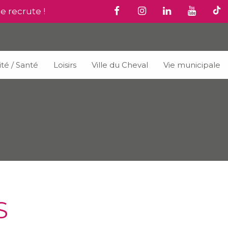
le recrute !
ité / Santé
Loisirs
Ville du Cheval
Vie municipale
S