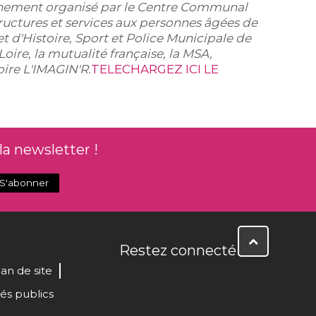
nement organisé par le Centre Communal
tructures et services aux personnes âgées de
 et d'Histoire, Sport et Police Municipale de
re, la mutualité française, la MSA,
ire L'IMAGIN'R.
TELECHARGEZ ICI LE
la newsletter !
Restez connecté
lan de site
és publics