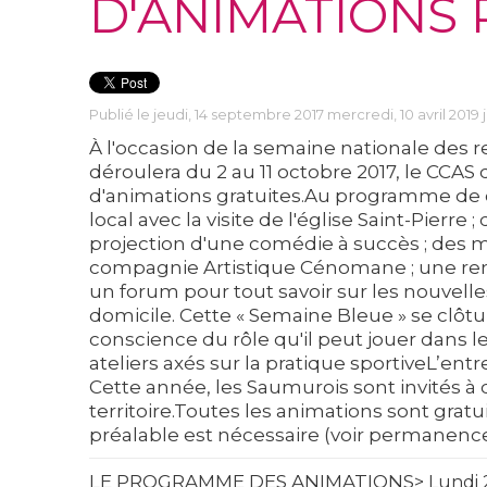
D'ANIMATIONS 
Publié le jeudi, 14 septembre 2017 mercredi, 10 avril 2019
À l'occasion de la semaine nationale des r
déroulera du 2 au 11 octobre 2017, le CCAS
d'animations gratuites.
Au programme de ce
local avec la visite de l'église Saint-Pier
projection d'une comédie à succès ; des
compagnie Artistique Cénomane ; une remi
un forum pour tout savoir sur les nouvell
domicile. Cette « Semaine Bleue » se clôt
conscience du rôle qu'il peut jouer dans le
ateliers axés sur la pratique sportive
L’entr
Cette année, les Saumurois sont invités à 
territoire.Toutes les animations sont grat
préalable est nécessaire (voir permanence
LE PROGRAMME DES ANIMATIONS
> Lundi 