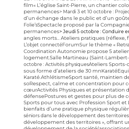
film« L’église Saint-Pierre, un chantier colo
permanences
> Mardi 3 et 10 octobre : Proje
d’un échange dans le public et d’un goûte
Spectacle
proposé par la Compagnie A
Folie’s
permanences
> Jeudi 5 octobre :
Conduire en
angles morts... Ateliers pratiques (réflexe,
Forum
Sur le thème « Retra
L’objet connecté
Coordination Autonomie propose 5 ateliers : l
logement.Salle Martineau (Saint-Lambert-
Ateliers Sports
octobre : Activités physiques
sous forme d’ateliers de 30 mnKaratéEquilib
Karaté.AthlétismeSport santé, maintien de
soRespect, calme et concentration pour 
cœurActivités Physiques et présentation de
défensePostures et gestes pour plus de co
Sports pour tous avec Profession Sport et
bienfaits d’une pratique physique régulièr
séniors dans le développement des territoires
développement des territoires », offrant u
développement de la société(associations, 