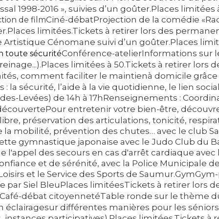
ssal 1998-2016 », suivies d’un goûter.Places limitées à
Ciné-débat
Projection de la comédie «Ra
ction de film
r.Places limitées.Tickets à retirer lors des permane
rtistique Cénomane suivi d’un goûter.Places limitée
Conférence-atelier
Informations sur l
 toute sécurité
 freinage...).Places limitées à 50.Tickets à retirer lo
ités, comment faciliter le maintienà domicile grâce 
a sécurité, l’aide à la vie quotidienne, le lien social,
des-Levées) de 14h à 17hRenseignements : Coordina
-découverte
Pour entretenir votre bien-être, découvr
re, préservation des articulations, tonicité, respira
 la mobilité, prévention des chutes… avec le club S
cette gymnastique japonaise avec le Judo Club du 
 l'appel des secours en cas d'arrêt cardiaque avec 
nfiance et de sérénité, avec la Police Municipale de
 Loisirs et le Service des Sports de Saumur.GymGym
e par Siel BleuPlaces limitéesTickets à retirer lor
Café-débat citoyenneté
Table ronde sur le thème du
n éclairagesur différentes manières pour les séniors
instances participatives).Places limitées.Tickets à