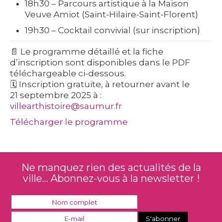
18h30
– Parcours artistique à la Maison
Veuve Amiot (Saint-Hilaire-Saint-Florent)
19h30
– Cocktail convivial (sur inscription)
📄
Le programme détaillé et la fiche
d’inscription sont disponibles dans le PDF
téléchargeable ci-dessous.
🗓️
Inscription gratuite
, à retourner avant le
21
septembre 2025
à :
villearthistoire@saumur.fr
Télécharger le programme
Ne manquez rien des actualités de la
ville... Abonnez-vous à la newsletter !