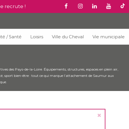
le recrute !
ité / Santé
Loisirs
Ville du Cheval
Vie municipale
ortives des Pays-de-la-Loire. Équipements, structures, espaces en plein air,
santé, sport bien-être : tout ce qui marque l’attachement de Saumur aux
ique.