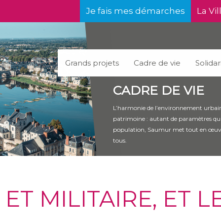
Je fais mes démarches
La Vil
Grands projets
Cadre de vie
Solidar
CADRE DE VIE
L’harmonie de l’environnement urbain,
patrimoine : autant de paramètres qui f
population, Saumur met tout en œuvre 
tous.
ET MILITAIRE, ET 