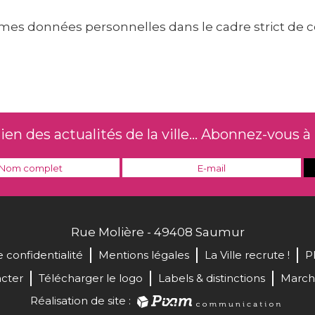
er mes données personnelles dans le cadre strict de c
n des actualités de la ville... Abonnez-vous à 
Rue Molière - 49408 Saumur
e confidentialité
Mentions légales
La Ville recrute !
P
cter
Télécharger le logo
Labels & distinctions
March
Réalisation de site :