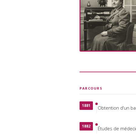
PARCOURS
1881
Obtention d'un ba
1882
Études de médecin