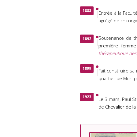
1883
Entrée à la Facult
agrégé de chirurg
Soutenance de th
1892
première femme 
thérapeutique de
1899
Fait construire sa
quartier de Montp
1923
Le 3 mars, Paul St
de
Chevalier de l