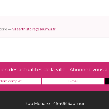
istoire —
villearthistoire@saumur.fr
n des actualités de la ville... Abonnez-vous à 
Rue Molière - 49408 Saumur