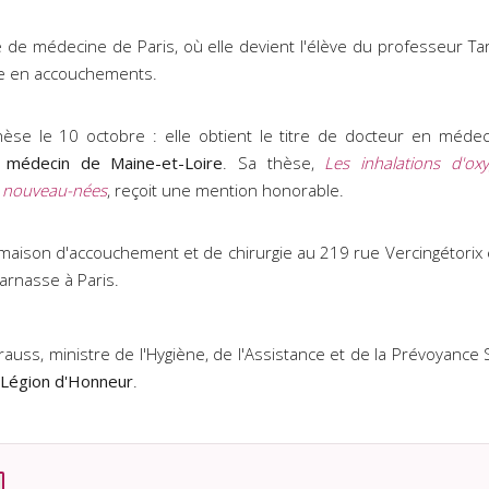
é de médecine de Paris, où elle devient l'élève du professeur Tar
ie en accouchements.
èse le 10 octobre : elle obtient le titre de docteur en médec
médecin de Maine-et-Loire
. Sa thèse,
Les inhalations d'ox
s nouveau-nées
, reçoit une mention honorable.
 maison d'accouchement et de chirurgie au 219 rue Vercingétorix e
arnasse à Paris.
rauss, ministre de l'Hygiène, de l'Assistance et de la Prévoyance S
a Légion d'Honneur
.