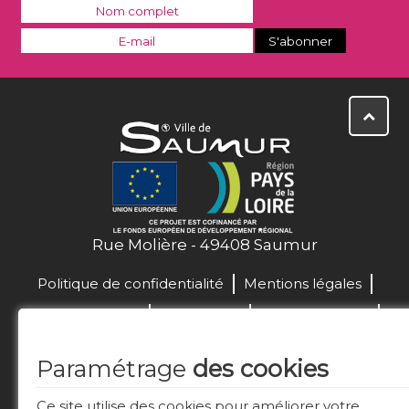
Rue Molière - 49408 Saumur
Politique de confidentialité
Mentions légales
La Ville recrute !
Plan de site
Nous contacter
Télécharger le logo
Labels & distinctions
Paramétrage
des cookies
Marchés publics
Ce site utilise des cookies pour améliorer votre