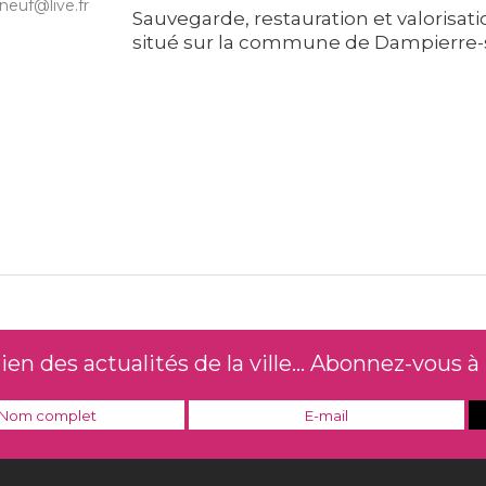
neuf@live.fr
Sauvegarde, restauration et valorisat
situé sur la commune de Dampierre-su
n des actualités de la ville... Abonnez-vous à 