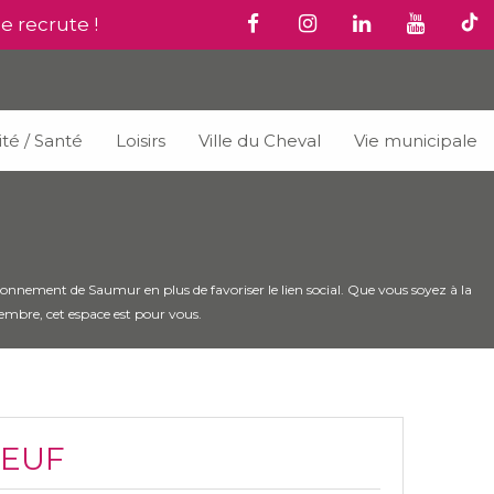
le recrute !
ité / Santé
Loisirs
Ville du Cheval
Vie municipale
 rayonnement de Saumur en plus de favoriser le lien social. Que vous soyez à la
embre, cet espace est pour vous.
NEUF