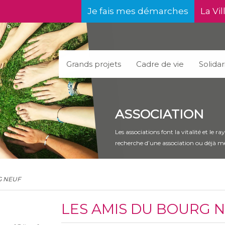
Je fais mes démarches
La Vil
Grands projets
Cadre de vie
Solidar
ASSOCIATION
Les associations font la vitalité et le
recherche d’une association ou déjà m
G NEUF
LES AMIS DU BOURG 