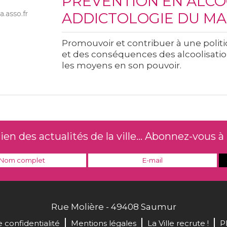
PREVENTION EN ALCO
.asso.fr
ADDICTOLOGIE DU MAI
Promouvoir et contribuer à une polit
et des conséquences des alcoolisation
les moyens en son pouvoir.
n des actualités de la ville... Abonnez-vous à 
Rue Molière - 49408 Saumur
e confidentialité
Mentions légales
La Ville recrute !
P