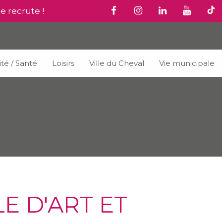
le recrute !
ité / Santé
Loisirs
Ville du Cheval
Vie municipale
E D'ART ET