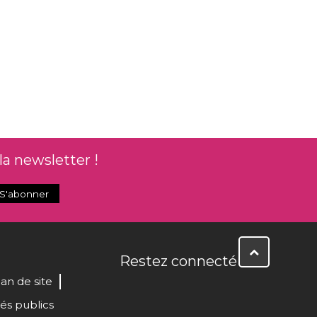
la newsletter !
Restez connecté
lan de site
és publics