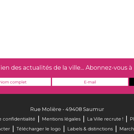
n des actualités de la ville... Abonnez-vous à 
Rue Molière - 49408 Saumur
e confidentialité
Mentions légales
La Ville recrute !
P
cter
Télécharger le logo
Labels & distinctions
March