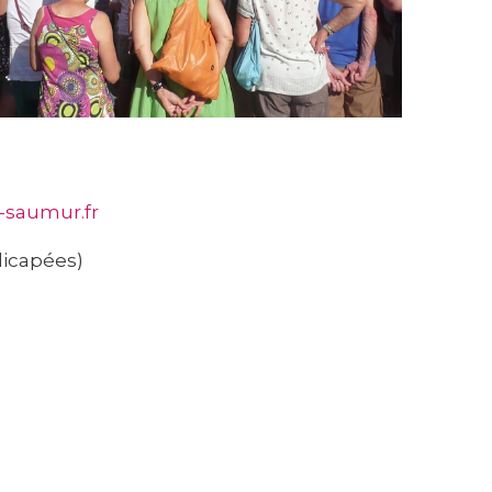
-saumur.fr
dicapées)