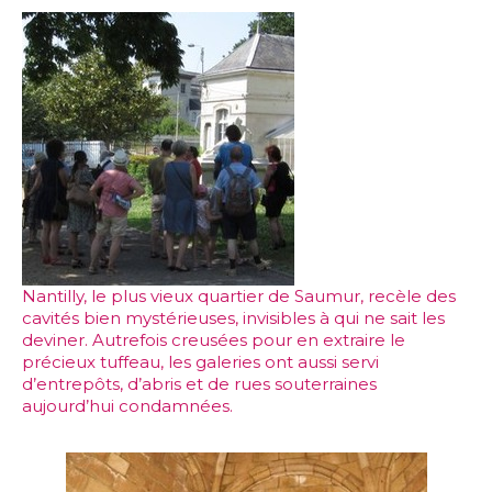
Nantilly, le plus vieux quartier de Saumur, recèle des
cavités bien mystérieuses, invisibles à qui ne sait les
deviner. Autrefois creusées pour en extraire le
précieux tuffeau, les galeries ont aussi servi
d’entrepôts, d’abris et de rues souterraines
aujourd’hui condamnées.