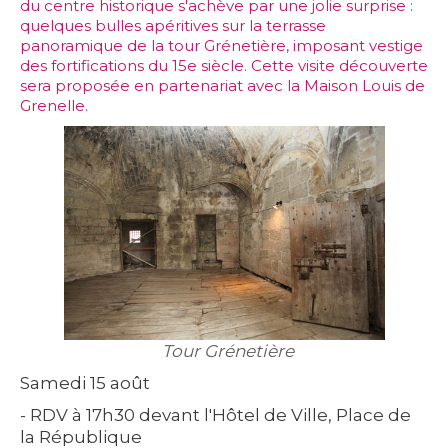
du centre historique s'achève par une jolie surprise :
quelques bulles apéritives sur la terrasse
panoramique de la tour Grénetière, imposant vestige
des fortifications du 15e siècle. Cette visite découverte
sera proposée en partenariat avec la Maison Louis de
Grenelle.
Tour Grénetière
Samedi 15 août
- RDV à 17h30 devant l'Hôtel de Ville, Place de
la République