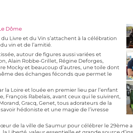
 Le Dôme
du Livre et du Vin s’attachent à la célébration
 du vin et de l’amitié.
tissée, autour de figures aussi variées et
son, Alain Robbe-Grillet, Régine Deforges,
rre Mocky et beaucoup d’autres, une toile dont
là même des échanges féconds que permet le
r la Loire et louée en premier lieu par l’enfant
, François Rabelais, avant ceux qui le suivirent,
Morand, Gracq, Genet, tous adorateurs de la
savoir hédoniste et une magie de l’ivresse
 cœur de la ville de Saumur pour célébrer le 29ème 
la Liberté, valeur essentielle et grande source d’insp