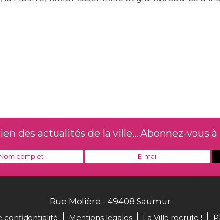
n des actualités de la ville... Abonnez-vous à 
Rue Molière - 49408 Saumur
e confidentialité
Mentions légales
La Ville recrute !
P