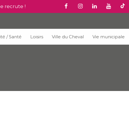
le recrute !
ité / Santé
Loisirs
Ville du Cheval
Vie municipale