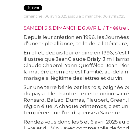
dimanche, 06 avril 2025 jusqu'à dimanche, 06 avril 2025
SAMEDI 5 & DIMANCHE 6 AVRIL / Théâtre
Depuis leur création en 1996, les Journées 
d’une triple alliance, celle de la littérature,
En effet, depuis leur origine en 1996, s’est 
illustres que JeanClaude Brialy, Jim Harri
Claude Chabrol, Yann Queffélec, Jean-Pie
la matière première est l’amitié, au-de
mariage si légitime des lettres et du vin.
Sur une terre bénie par les rois, baignée pa
du pays et le chantre de cette union sacrée
Ronsard, Balzac, Dumas, Flaubert, Green, 
région élue. A chaque printemps, c’est un 
tempérée que l’on dispense à Saumur.
Rendez-vous donc les 5 et 6 avril 2025 au
Livre et du Vin » avec comme toile de fond, 