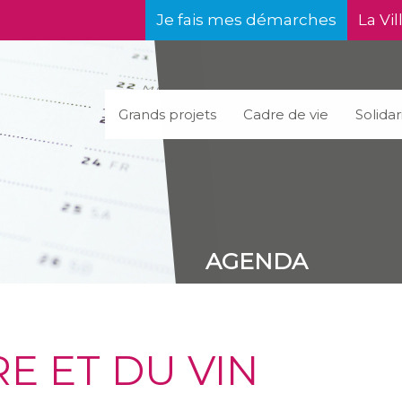
Je fais mes démarches
La Vil
Grands projets
Cadre de vie
Solidar
AGENDA
RE ET DU VIN