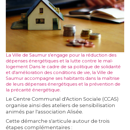
La Ville de Saumur s'engage pour la réduction des
dépenses énergétiques et la lutte contre le mal-
logement Dans le cadre de sa politique de solidarité
et d'amélioration des conditions de vie, la Ville de
Saumur accompagne ses habitants dans la maîtrise
de leurs dépenses énergétiques et la prévention de
la précarité énergétique.
Le Centre Communal d'Action Sociale (CCAS)
organise ainsi des ateliers de sensibilisation
animés par l'association Alisée.
Cette démarche s'articule autour de trois
étapes complémentaires :