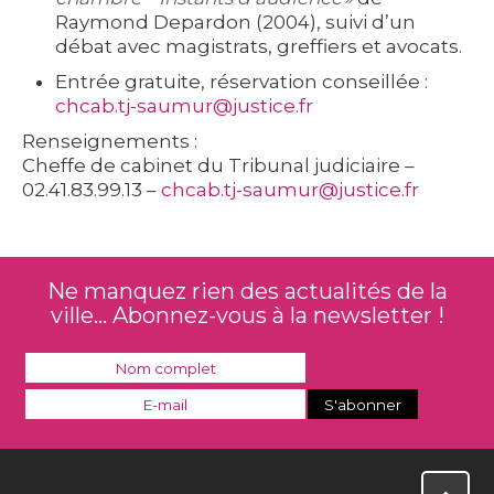
Raymond Depardon (2004), suivi d’un
débat avec magistrats, greffiers et avocats.
Entrée gratuite, réservation conseillée :
chcab.tj-saumur@justice.fr
Renseignements :
Cheffe de cabinet du Tribunal judiciaire –
02.41.83.99.13 –
chcab.tj-saumur@justice.fr
Ne manquez rien des actualités de la
ville... Abonnez-vous à la newsletter !