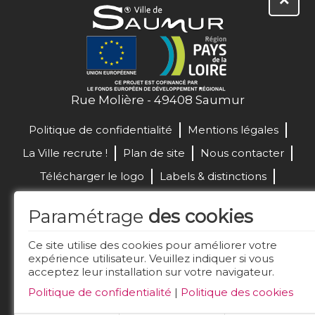
Rue Molière - 49408 Saumur
Politique de confidentialité
Mentions légales
La Ville recrute !
Plan de site
Nous contacter
Télécharger le logo
Labels & distinctions
Marchés publics
Paramétrage
des cookies
Réalisation de site :
Ce site utilise des cookies pour améliorer votre
expérience utilisateur. Veuillez indiquer si vous
acceptez leur installation sur votre navigateur.
Restez connecté
Politique de confidentialité
|
Politique des cookies