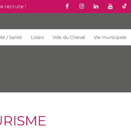
le recrute !
ité / Santé
Loisirs
Ville du Cheval
Vie municipale
URISME