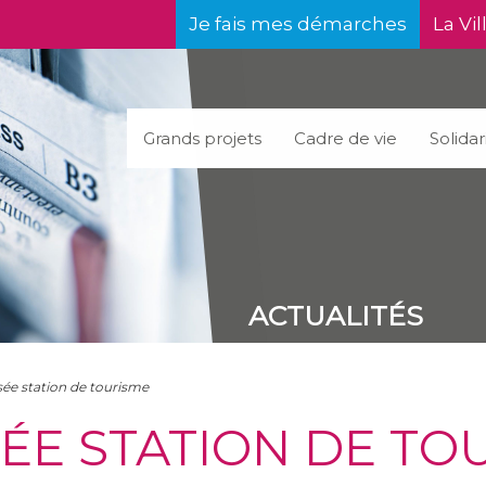
Je fais mes démarches
La Vil
Grands projets
Cadre de vie
Solidar
ACTUALITÉS
ée station de tourisme
ÉE STATION DE TO