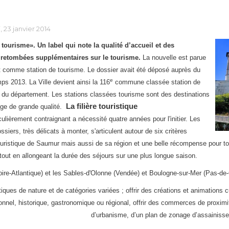
, 23 janvier 2014
ourisme». Un label qui note la qualité d’accueil et des
s retombées supplémentaires sur le tourisme.
La nouvelle est parue
nt comme station de tourisme. Le dossier avait été déposé auprès du
e
ps 2013. La Ville devient ainsi la 116
commune classée station de
 du département. Les stations classées tourisme sont des destinations
La filière touristique
age de grande qualité.
culièrement contraignant a nécessité quatre années pour l'initier. Les
iers, très délicats à monter, s'articulent autour de six critères
uristique de Saumur mais aussi de sa région et une belle récompense pour toute
 tout en allongeant la durée des séjours sur une plus longue saison.
 (Loire-Atlantique) et les Sables-d'Olonne (Vendée) et Boulogne-sur-Mer (Pas-d
tiques de nature et de catégories variées ; offrir des créations et animations cu
ionnel, historique, gastronomique ou régional, offrir des commerces de proximi
d’urbanisme, d’un plan de zonage d’assainissem