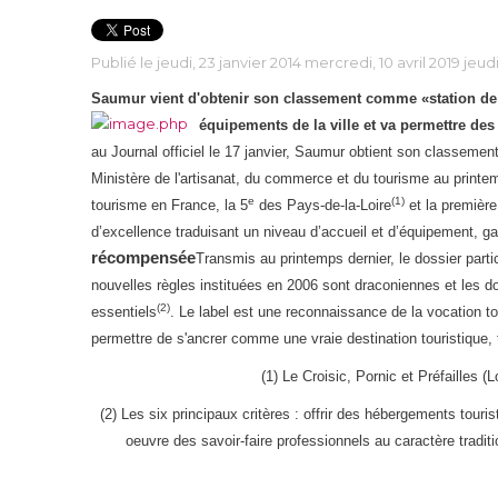
Publié le jeudi, 23 janvier 2014 mercredi, 10 avril 2019 jeudi
Saumur vient d'obtenir son classement comme «station de t
équipements de la ville et va permettre de
au Journal officiel le 17 janvier, Saumur obtient son classeme
Ministère de l'artisanat, du commerce et du tourisme au printem
e
(1)
tourisme en France, la 5
des Pays-de-la-Loire
et la première
d’excellence traduisant un niveau d’accueil et d’équipement, g
récompensée
Transmis au printemps dernier, le dossier parti
nouvelles règles instituées en 2006 sont draconiennes et les doss
(2)
essentiels
.
Le label est une reconnaissance de la vocation to
permettre de s'ancrer comme une vraie destination touristique,
(1) Le Croisic, Pornic et Préfailles
(2) Les six principaux critères : offrir des hébergements touris
oeuvre des savoir-faire professionnels au caractère tradit