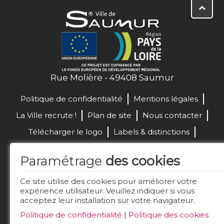
Rue Molière - 49408 Saumur
Politique de confidentialité
Mentions légales
La Ville recrute !
Plan de site
Nous contacter
Télécharger le logo
Labels & distinctions
Marchés publics
Paramétrage
des cookies
Réalisation de site :
Ce site utilise des cookies pour améliorer votre
expérience utilisateur. Veuillez indiquer si vous
acceptez leur installation sur votre navigateur.
Restez connecté
Politique de confidentialité
|
Politique des cookies