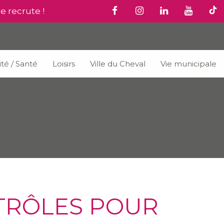
le recrute !
ité / Santé
Loisirs
Ville du Cheval
Vie municipale
NTRÔLES POUR