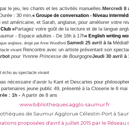
 par le jeu, les chants et les activités manuelles.
Mercredi 8 
Durée : 30 min.
« Groupe de conversation - Niveau intermédi
 est américaine, et Sarah, anglaise, pour améliorer votre ni
Partagez votre goût de la lecture et de la langue ang
 Club »
aumur - Espace adultes - De 16h à 17h
« English writing wo
Samedi 25 avril à la
Médiath
ngue anglaise, dirigé par Anne Woodford.
Rencontre avec un artiste présentant son spectacl
tacle vivant
arbot
pour Yvonne Princesse de Bourgogne
Jeudi 30 avril à
nt écho au spectacle vivant
 pas nécessaire d’avoir lu Kant et Descartes pour philosoph
 partenaires jeune public 49, présenté à la Closerie le 6 mai
ée : 1h -
A partir de 8 ans
www.bibliotheques.agglo-saumur.fr
iothèques de Saumur Agglorue Célestin-Port à Saum
tions proposées d'avril à juillet 2015 par le Résea