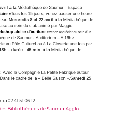
av
ril à la
Médiathèque de Saumur - Espace
Tous les 15 jours, venez passer une heure
aire »
veau.
Mercredis 8 et 22 avril à la
Médiathèque de
laise au sein du club animé par Maggie
rkshop-atelier d'écriture »
Venez apprécier au sein d'un
èque de Saumur - Auditorium – A 16h
>
e au Pôle Culturel ou à La Closerie une fois par
 18h – durée : 45 min. à la
Médiathèque de
er. Avec la Compagnie La Petite Fabrique autour
 Dans le cadre de la « Belle Saison ».
Samedi 25
ur02 41 51 06 12
u des Bibliothèques de Saumur Agglo