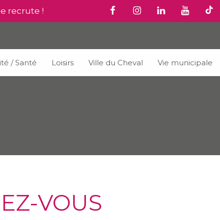
le recrute !
ité / Santé
Loisirs
Ville du Cheval
Vie municipale
DEZ-VOUS