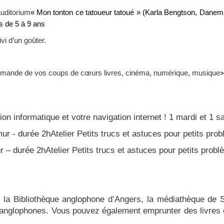
uditorium
« Mon tonton ce tatoueur tatoué
» (Karla Bengtson, Danema
ts de 5 à 9 ans
ivi d’un goûter.
rmande de vos coups de cœurs livres, cinéma, numérique, musique
>
tion informatique et votre navigation internet ! 1 mardi et 
ur - durée 2h
Atelier Petits trucs et astuces pour petits pr
r – durée 2h
Atelier Petits trucs et astuces pour petits prob
c la Bibliothèque anglophone d’Angers, la médiathèque de
 anglophones. Vous pouvez également emprunter des livres 