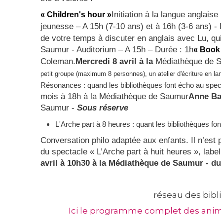
Initiation à la langue anglaise
« Childre
n's hour »
jeunesse – A 15h (7-10 ans) et à 16h (3-6 ans) - 
de votre temps à discuter en anglais avec Lu, qui
Saumur - Auditorium – A 15h – Durée : 1h
« Book
Coleman.
Mercredi 8 avril à la
Médiathèque de S
petit groupe (maximum 8 personnes), un atelier d'écriture en la
Résonances : quand les bibliothèques font écho au spec
mois à 18h à la Médiathèque de Saumur
Anne B
Saumur -
Sous réserve
L'Arche part à 8 heures : quant les bibliothèques fo
Conversation philo adaptée aux enfants. Il n’est
du spectacle « L’Arche part à huit heures », label
avril à 10h30
à la
Médiathèque de Saumur - dur
réseau des bibl
Ici le programme complet des anima