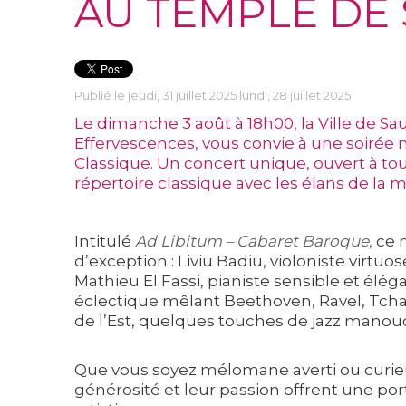
AU TEMPLE DE
Publié le jeudi, 31 juillet 2025 lundi, 28 juillet 2025
Le dimanche 3 août à 18h00, la Ville de S
Effervescences, vous convie à une soiré
Classique. Un concert unique, ouvert à to
répertoire classique avec les élans de la 
Intitulé
Ad Libitum – Cabaret Baroque,
ce m
d’exception : Liviu Badiu, violoniste virtuo
Mathieu El Fassi, pianiste sensible et él
éclectique mêlant Beethoven, Ravel, Tchaï
de l’Est, quelques touches de jazz manouch
Que vous soyez mélomane averti ou curieu
générosité et leur passion offrent une port