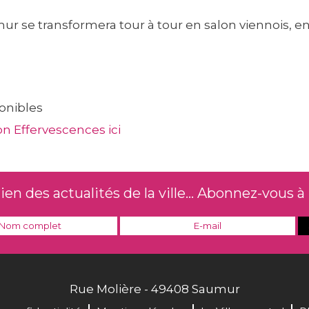
r se transformera tour à tour en salon viennois, en
ponibles
n Effervescences ici
n des actualités de la ville... Abonnez-vous à 
Rue Molière - 49408 Saumur