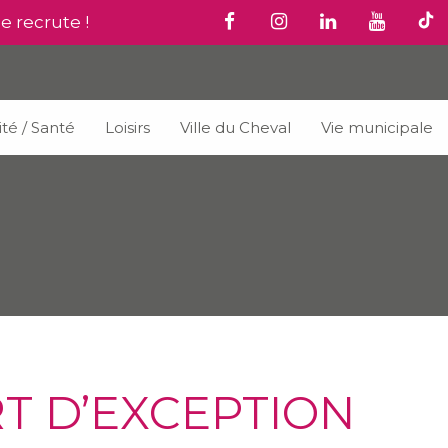
le recrute !
ité / Santé
Loisirs
Ville du Cheval
Vie municipale
RT D’EXCEPTION