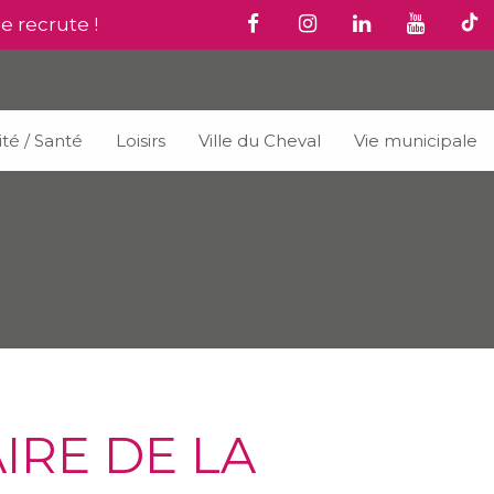
le recrute !
ité / Santé
Loisirs
Ville du Cheval
Vie municipale
IRE DE LA