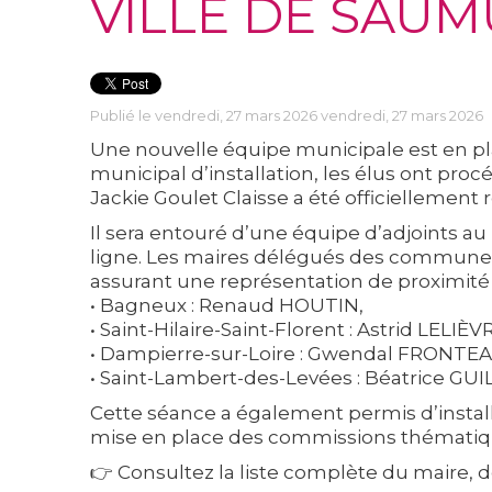
VILLE DE SAU
Publié le vendredi, 27 mars 2026 vendredi, 27 mars 2026
Une nouvelle équipe municipale est en p
municipal d’installation, les élus ont proc
Jackie Goulet Claisse a été officiellement
Il sera entouré d’une équipe d’adjoints au 
ligne. Les maires délégués des communes
assurant une représentation de proximité 
•
Bagneux :
Renaud HOUTIN,
•
Saint-Hilaire-Saint-Florent :
Astrid LELIÈVR
•
Dampierre-sur-Loire :
Gwendal FRONTEA
•
Saint-Lambert-des-Levées :
Béatrice GUI
Cette séance a également permis d’install
mise en place des commissions thématique
👉
Consultez la liste complète du maire, de