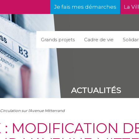
Je fais mes démarches
La Vil
Grands projets
Cadre de vie
Solidar
ACTUALITÉS
 Circulation sur l'Avenue Mitterrand
 : MODIFICATION D