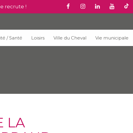
le recrute !
ité / Santé
Loisirs
Ville du Cheval
Vie municipale
E LA