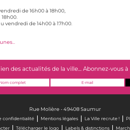
t vendredi de 16h00 à 18h00,
 18h00.
au vendredi de 14h00 à 17h00.
unes...
n des actualités de la ville... Abonnez-vous à 
Rue Molière - 49408 Saumur
e confidentialité
Mentions légales
La Ville recrute !
P
cter
Télécharger le logo
Labels & distinctions
March