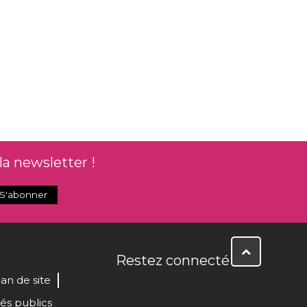
la newsletter !
Restez connecté
lan de site
és publics