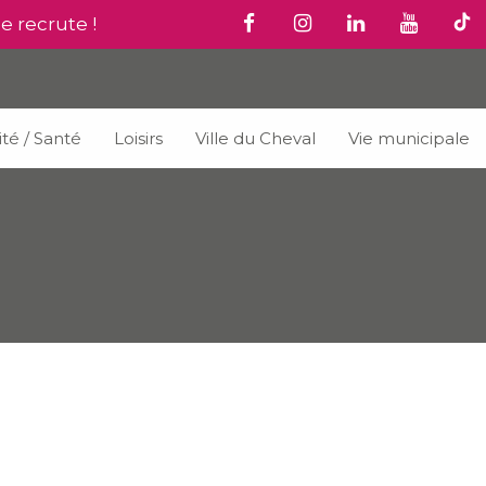
le recrute !
ité / Santé
Loisirs
Ville du Cheval
Vie municipale