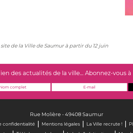
te de la Ville de Saumur à partir du 12 juin
n des actualités de la ville... Abonnez-vous à 
Rue Molière - 49408 Saumur
e confidentialité
Mentions légales
La Ville recrute !
P