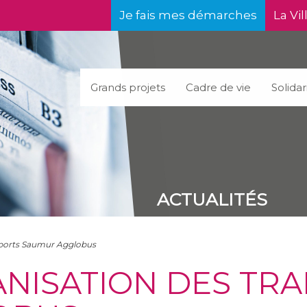
Je fais mes démarches
La Vil
Grands projets
Cadre de vie
Solidar
ACTUALITÉS
nsports Saumur Agglobus
GANISATION DES TR