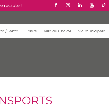
le recrute !
ité / Santé
Loisirs
Ville du Cheval
Vie municipale
ANSPORTS