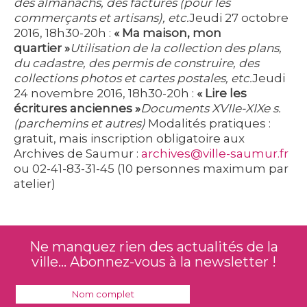
des almanachs, des factures (pour les
commerçants et artisans), etc.
Jeudi 27 octobre
2016, 18h30-20h :
« Ma maison, mon
quartier »
Utilisation de la collection des plans,
du cadastre, des permis de construire, des
collections photos et cartes postales, etc.
Jeudi
24 novembre 2016, 18h30-20h :
« Lire les
écritures anciennes »
Documents XVIIe-XIXe s.
(parchemins et autres)
Modalités pratiques
:
gratuit, mais inscription obligatoire aux
Archives de Saumur :
archives@ville-saumur.fr
ou 02-41-83-31-45 (10 personnes maximum par
atelier)
Ne manquez rien des actualités de la
ville... Abonnez-vous à la newsletter !